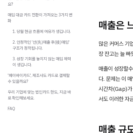
요?
매입 대금 카드 전환이 가져오는 3가지 변
화
매출은 느
1. 당월 현금 흐름에 여유가 생깁니다.
2. 안정적인 '선(先)매출 후(後)매입'
많은 커머스 기업
구조가 정착됩니다.
장 잔고는 늘 빠
3. 성장 기회를 놓치지 않는 매입 체력
이 생깁니다.
매출이 성장할수
'페이바이카드', 제조사도 카드로 결제할
다. 문제는 이 
수 있을까요?
시간차(Gap)가
우리 기업에 맞는 법인카드 한도, 지금 바
서도 이러한 자
로 확인해보세요.
FAQ
매출 규