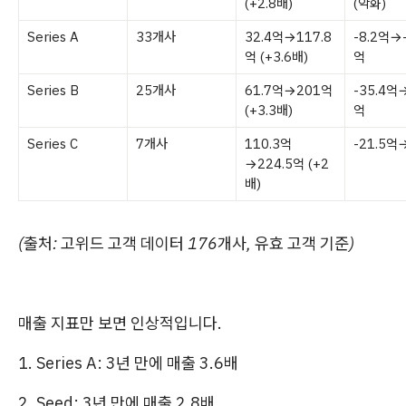
(+2.8배)
(악화)
Series A
33개사
32.4억→117.8
-8.2억→-
억 (+3.6배)
억
Series B
25개사
61.7억→201억
-35.4억→
(+3.3배)
억
Series C
7개사
110.3억
-21.5억
→224.5억 (+2
배)
(출처: 고위드 고객 데이터 176개사, 유효 고객 기준)
매출 지표만 보면 인상적입니다.
1. Series A: 3년 만에 매출 3.6배
2. Seed: 3년 만에 매출 2.8배