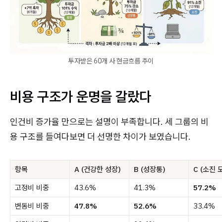
투자받은 60개 사 현금흐름 추이
비용 구조가 운명을 갈랐다
인건비 증가율 만으로는 설명이 부족합니다. 세 그룹의 비
용 구조를 들여다보면 더 선명한 차이가 보였습니다.
항목
A (건강한 성장)
B (성장통)
C (소진 
고정비 비중
43.6%
41.3%
57.2%
변동비 비중
47.8%
52.6%
33.4%